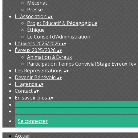
Mécénat
Presse
L' Association
▴
▾
Projet Educatif & Pédagogique
Éthique
Le Conseil d'Administration
Louviers 2025/2026
▴
▾
Évreux 2025/2026
▴
▾
Animation à Évreux
Participation Temps Convivial Stage Evreux Fev
Les Représentations
▴
▾
Devenir Bénévole
▴
▾
L' agenda
▴
▾
Contact
▴
▾
En savoir plus
▴
▾
Se connecter
Accueil