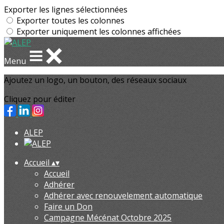
Exporter les lignes sélectionnées
Exporter toutes les colonnes
Exporter uniquement les colonnes affichées
Menu
Ajoutez un logo, un bouton, des réseaux sociaux
Cliquez pour éditer
ALEP
Accueil
▴
▾
Accueil
Adhérer
Adhérer avec renouvelement automatique
Faire un Don
Campagne Mécénat Octobre 2025