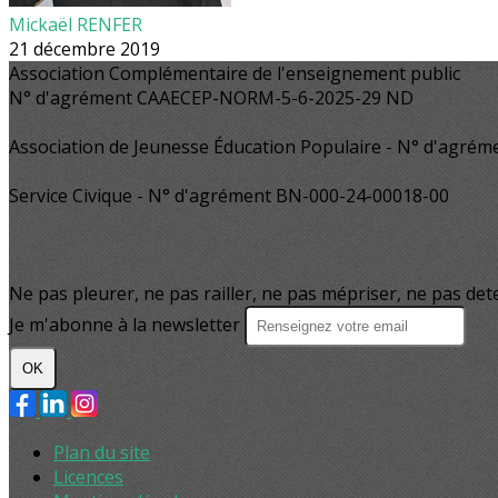
Mickaël RENFER
21 décembre 2019
Association Complémentaire de l'enseignement public
N° d'agrément CAAECEP-NORM-5-6-2025-29 ND
Association de Jeunesse Éducation Populaire - N° d'agrém
Service Civique - N° d'agrément BN-000-24-00018-00
Ne pas pleurer, ne pas railler, ne pas mépriser, ne pas de
Je m'abonne à la newsletter
OK
Plan du site
Licences