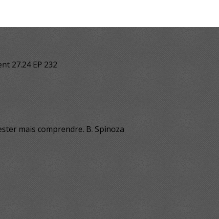
ent 27.24 EP 232
tester mais comprendre. B. Spinoza