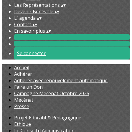
Les Représentations
▴
▾
Devenir Bénévole
▴
▾
L' agenda
▴
▾
Contact
▴
▾
En savoir plus
▴
▾
Se connecter
Accueil
Adhérer
Adhérer avec renouvelement automatique
Faire un Don
Campagne Mécénat Octobre 2025
Mécénat
Presse
Projet Educatif & Pédagogique
Éthique
Le Conseil d'Administration