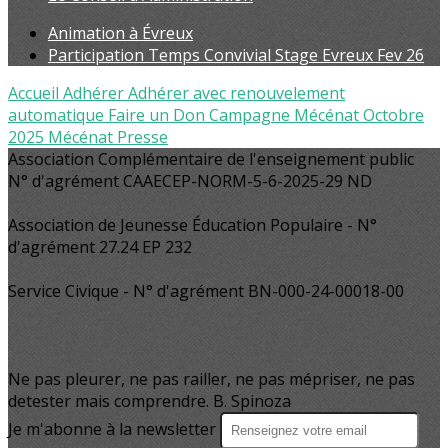
Animation à Évreux
Participation Temps Convivial Stage Evreux Fev 26
Accueil
Adhérer
Adhérer avec renouvelement
automatique
Faire un Don
Campagne Mécénat Octobre
2025
Mécénat
Presse
Association Complémentaire de l'enseignement public
N° d'agrément CAAECEP-NORM-5-6-2025-29 ND
Association de Jeunesse Éducation Populaire - N°
d'agrément 27.24 EP 232
Service Civique - N° d'agrément BN-000-24-00018-00
Ne pas pleurer, ne pas railler, ne pas mépriser, ne pas
detester mais comprendre. B. Spinoza
Je m'abonne à la newsletter